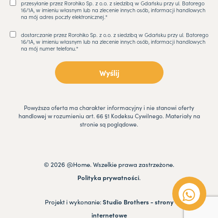
przesyłanie przez Rorohiko Sp. z o.o. z siedzibą w Gdańsku przy ul. Batorego
16/1A, w imieniu własnym lub na zlecenie innych osób, informacji handlowych
na mój adres poczty elektronicznej.*
dostarczanie przez Rorohiko Sp. z o.o. z siedzibą w Gdańsku przy ul. Batorego
16/1A, w imieniu własnym lub na zlecenie innych osób, informacji handlowych
na mój numer telefonu.*
Powyższa oferta ma charakter informacyjny i nie stanowi oferty
handlowej w rozumieniu art. 66 §1 Kodeksu Cywilnego. Materiały na
stronie są poglądowe.
© 2026 @Home. Wszelkie prawa zastrzeżone.
Polityka prywatności
.
Projekt i wykonanie:
Studio Brothers - strony
internetowe