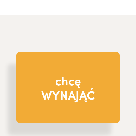
chcę
WYNAJĄĆ