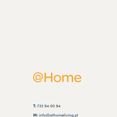
T:
733 94 00 94
M:
info@athomeliving.pl