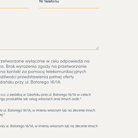
etwarzane wyłącznie w celu odpowiedzi na
za. Brak wyrażenia zgody na przetwarzanie
na kontakt za pomocą telekomunikacyjnych
liwości przedstawienia pełnej oferty
dańsku przy ul. Batorego 16/1A.
.o. z siedzibą w Gdańsku przy ul. Batorego 16/1A w celach
gu produktów lub usług własnych oraz innych osób.*
zy ul. Batorego 16/1A, w imieniu własnym lub na zlecenie innych
ej.*
rzy ul. Batorego 16/1A, w imieniu własnym lub na zlecenie innych