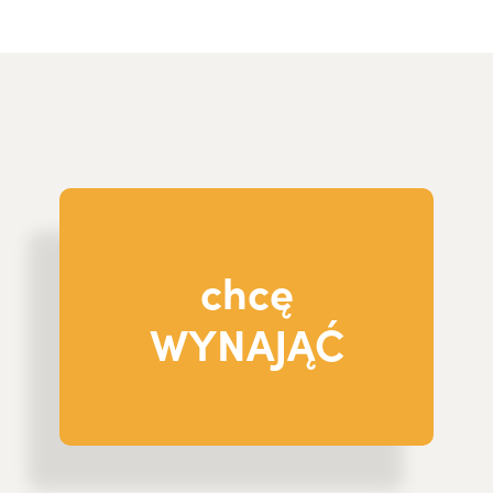
chcę
WYNAJĄĆ