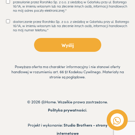
przesyłanie przez Rorohiko Sp. z o.o. z siedzibą w Gdańsku przy ul. Batorego
16/1A, w imieniu własnym lub na zlecenie innych osób, informacji handlowych
na mój adres poczty elektronicznej.*
dostarczanie przez Rorohiko Sp. z o.o. z siedzibą w Gdańsku przy ul. Batorego
16/1A, w imieniu własnym lub na zlecenie innych osób, informacji handlowych
na mój numer telefonu.*
Powyższa oferta ma charakter informacyjny i nie stanowi oferty
handlowej w rozumieniu art. 66 §1 Kodeksu Cywilnego. Materiały na
stronie są poglądowe.
© 2026 @Home. Wszelkie prawa zastrzeżone.
Polityka prywatności
.
Projekt i wykonanie:
Studio Brothers - strony
internetowe