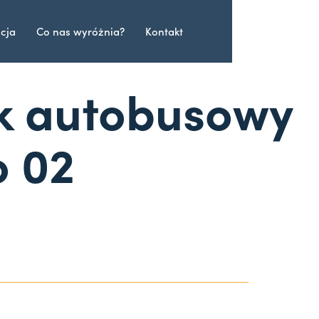
acja
Co nas wyróżnia?
Kontakt
k autobusowy
o 02