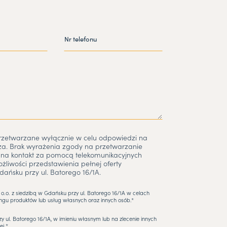
etwarzane wyłącznie w celu odpowiedzi na
za. Brak wyrażenia zgody na przetwarzanie
na kontakt za pomocą telekomunikacyjnych
liwości przedstawienia pełnej oferty
dańsku przy ul. Batorego 16/1A.
.o. z siedzibą w Gdańsku przy ul. Batorego 16/1A w celach
gu produktów lub usług własnych oraz innych osób.*
zy ul. Batorego 16/1A, w imieniu własnym lub na zlecenie innych
ej.*