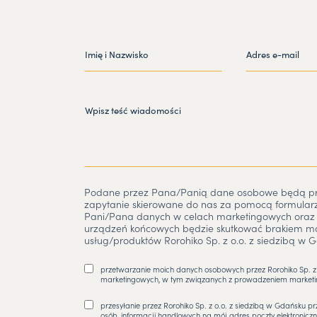
Podane przez Pana/Panią dane osobowe będą prz
zapytanie skierowane do nas za pomocą formular
Pani/Pana danych w celach marketingowych oraz 
urządzeń końcowych będzie skutkować brakiem moż
usług/produktów Rorohiko Sp. z o.o. z siedzibą w G
przetwarzanie moich danych osobowych przez Rorohiko Sp. z o
marketingowych, w tym związanych z prowadzeniem marketin
przesyłanie przez Rorohiko Sp. z o.o. z siedzibą w Gdańsku pr
osób, informacji handlowych na mój adres poczty elektroniczn