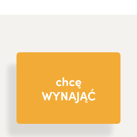
chcę
WYNAJĄĆ