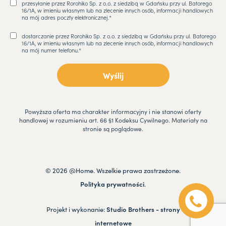
przesyłanie przez Rorohiko Sp. z o.o. z siedzibą w Gdańsku przy ul. Batorego
16/1A, w imieniu własnym lub na zlecenie innych osób, informacji handlowych
na mój adres poczty elektronicznej.*
dostarczanie przez Rorohiko Sp. z o.o. z siedzibą w Gdańsku przy ul. Batorego
16/1A, w imieniu własnym lub na zlecenie innych osób, informacji handlowych
na mój numer telefonu.*
Powyższa oferta ma charakter informacyjny i nie stanowi oferty
handlowej w rozumieniu art. 66 §1 Kodeksu Cywilnego. Materiały na
stronie są poglądowe.
© 2026 @Home. Wszelkie prawa zastrzeżone.
Polityka prywatności
.
Projekt i wykonanie:
Studio Brothers - strony
internetowe