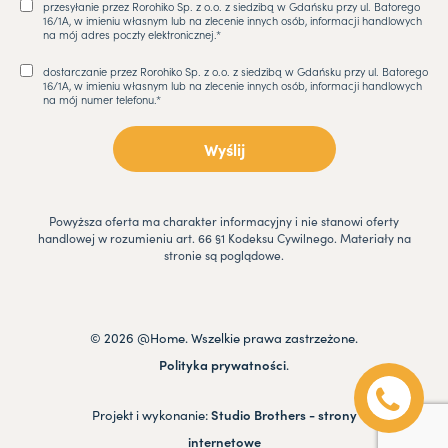
przesyłanie przez Rorohiko Sp. z o.o. z siedzibą w Gdańsku przy ul. Batorego
16/1A, w imieniu własnym lub na zlecenie innych osób, informacji handlowych
na mój adres poczty elektronicznej.*
dostarczanie przez Rorohiko Sp. z o.o. z siedzibą w Gdańsku przy ul. Batorego
16/1A, w imieniu własnym lub na zlecenie innych osób, informacji handlowych
na mój numer telefonu.*
Powyższa oferta ma charakter informacyjny i nie stanowi oferty
handlowej w rozumieniu art. 66 §1 Kodeksu Cywilnego. Materiały na
stronie są poglądowe.
© 2026 @Home. Wszelkie prawa zastrzeżone.
Polityka prywatności
.
Projekt i wykonanie:
Studio Brothers - strony
internetowe