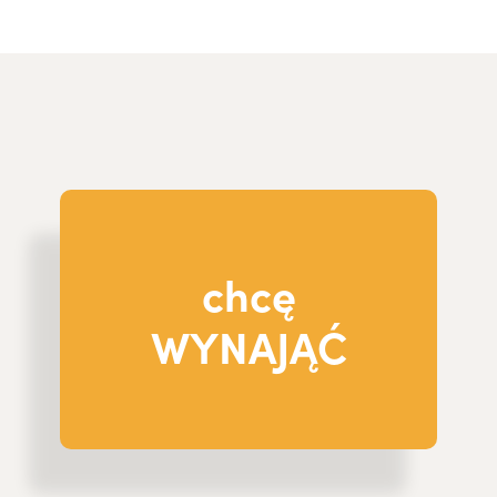
chcę
WYNAJĄĆ